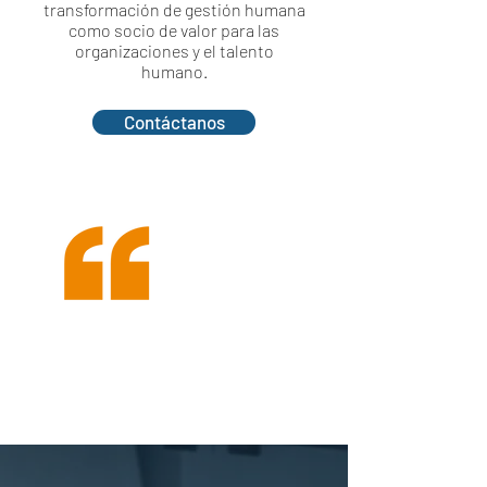
transformación de gestión humana
como socio de valor para las
organizaciones y el talento
humano.
Contáctanos
Tenemos
un propósito
que nos impulsa a
seguir
creciendo
, guiados
siempre por nuestros
valores y principios.
Talentum