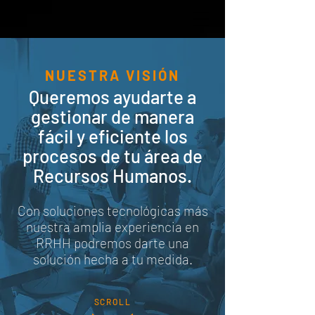
NUESTRA VISIÓN
Queremos ayudarte a
gestionar de manera
fácil y eficiente los
procesos de tu área de
Recursos Humanos.
Con soluciones tecnológicas más
nuestra amplia experiencia en
RRHH podremos darte una
solución hecha a tu medida.
SCROLL