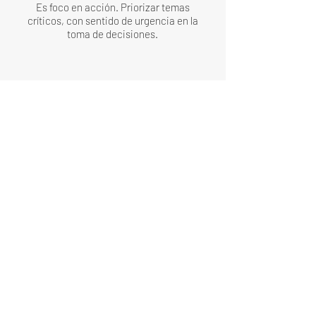
Es foco en acción. Priorizar temas
críticos, con sentido de urgencia en la
toma de decisiones.
DESARROLLA
EL TALENTO
HUMANO
Nuestros equipos están
constantemente retados para que
puedan crecer profesionalmente
liberando así todo su potencial.
NUESTROS
VALORES