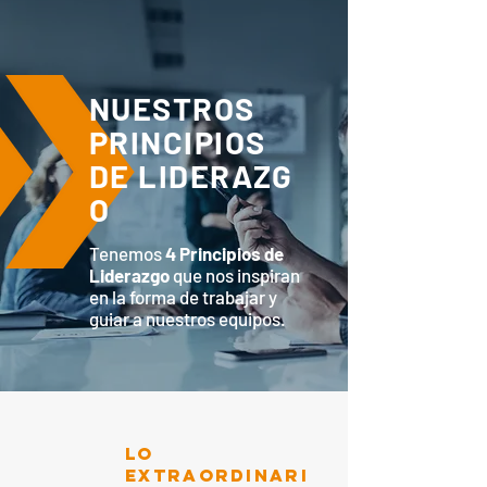
NUESTROS
PRINCIPIOS
DE LIDERAZG
O
Tenemos
4 Principios de
Liderazgo
que nos inspiran
en la forma de trabajar y
guiar a nuestros equipos.
LO
EXTRAORDINARI