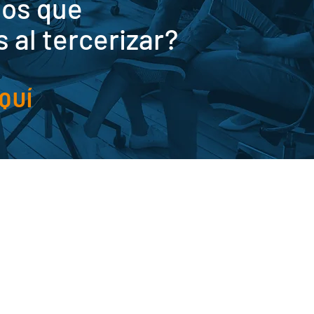
ios que
 al tercerizar?
QUÍ