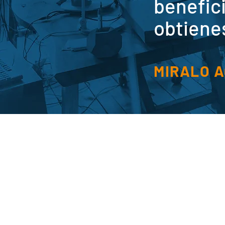
benefic
obtienes
MIRALO A