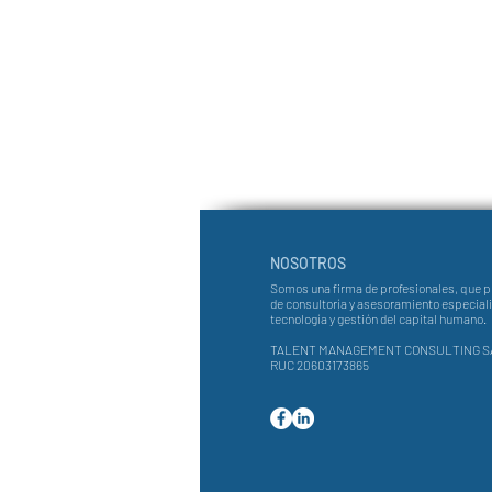
NOSOTROS
Somos una firma de profesionales, que p
de consultoría y asesoramiento especial
tecnología y gestión del capital humano.
TALENT MANAGEMENT CONSULTING S
RUC 20603173865