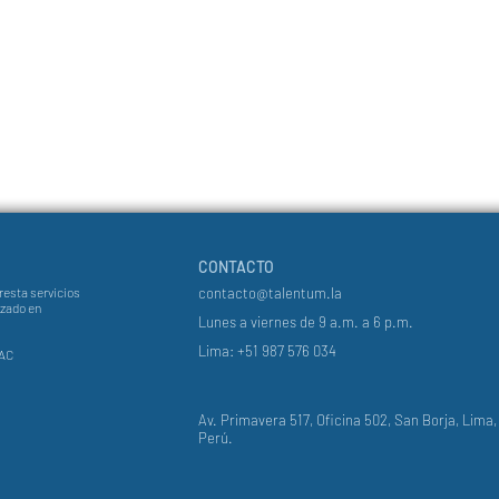
CONTACTO
resta servicios
contacto@talentum.la
izado en
Lunes a viernes de 9 a.m. a 6 p.m.
Lima: +51 987 576 034
AC
Av. Primavera 517, Oficina 502, San Borja, Lima,
Perú.